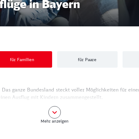
flüge in Bayern
für Familien
für Paare
 Das ganze Bundesland steckt voller Möglichkeiten für eine
einen Ausflug mit Kindern zusammengestellt.
Mehr anzeigen