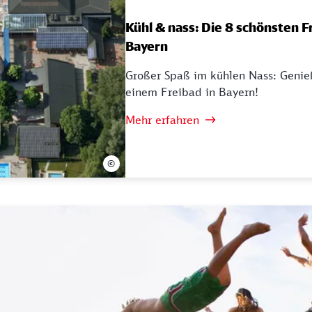
Kühl & nass: Die 8 schönsten F
Bayern
Großer Spaß im kühlen Nass: Geni
einem Freibad in Bayern!
Mehr erfahren
©