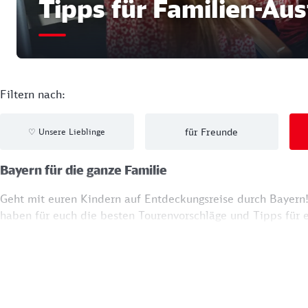
Tipps für Familien-Aus
Filtern nach:
für Freunde
Unsere Lieblinge
♡
Bayern für die ganze Familie
Geht mit euren Kindern auf Entdeckungsreise durch Bayern!
haben für euch die besten Tourenvorschläge und Tipps für 