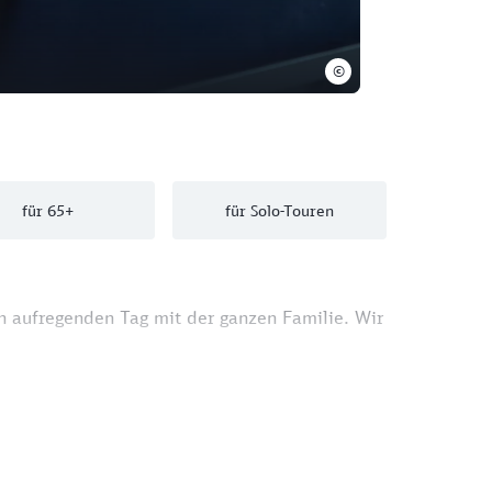
©
für 65+
für Solo-Touren
n aufregenden Tag mit der ganzen Familie. Wir