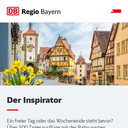
Zur
Zur
Zum
Zum
Hauptnavigation
Seitensuche
Hauptinhalt
Footer
springen
springen
springen
springen
Der Inspirator
Ein freier Tag oder das Wochenende steht bevor?
Über 500 Tagesausflüge mit der Bahn warten