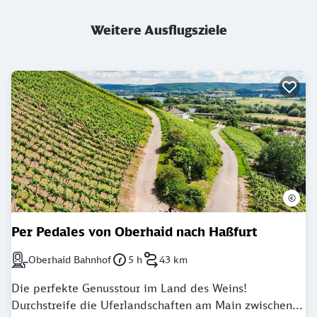
Weitere Ausflugsziele
©
Per Pedales von Oberhaid nach Haßfurt
Oberhaid Bahnhof
5 h
43 km
Nächstgelegener Bahnhof: Oberhaid Bahnhof
Dauer: 5 Stunden
Länge: 43 Kilometer
Die perfekte Genusstour im Land des Weins!
Durchstreife die Uferlandschaften am Main zwischen...