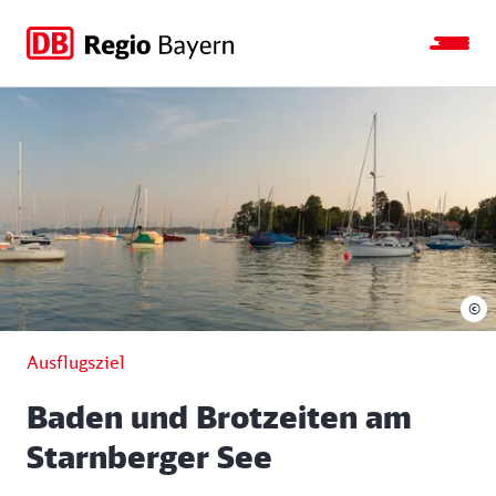
Zur
Zur
Zum
Zum
Hauptnavigation
Seitensuche
Hauptinhalt
Footer
springen
springen
springen
springen
©
Ausflugsziel
Baden und Brotzeiten am
Starnberger See