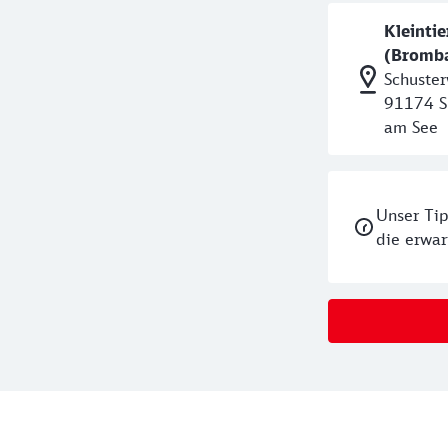
Kleinti
(Bromb
Schuste
91174 S
am See
Unser Tip
die erwar