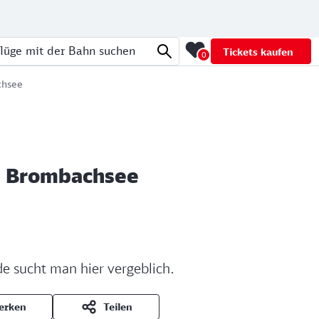
Tickets kaufen
0
üge mit der Bahn suchen
chsee
m Brombachsee
 sucht man hier vergeblich.
erken
Teilen