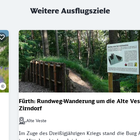
Weitere Ausflugsziele
©
Fürth: Rundweg-Wanderung um die Alte Ves
Zirndorf
Alte Veste
en
Nächstgelegener Bahnhof: Alte Veste
Im Zuge des Dreißigjährigen Kriegs stand die Burg 