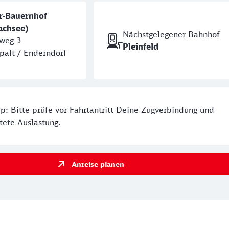
er-Bauernhof
achsee)
Nächstgelegener Bahnhof
rweg 3
Pleinfeld
palt / Enderndorf
p: Bitte prüfe vor Fahrtantritt Deine Zugverbindung und
tete Auslastung.
Anreise planen