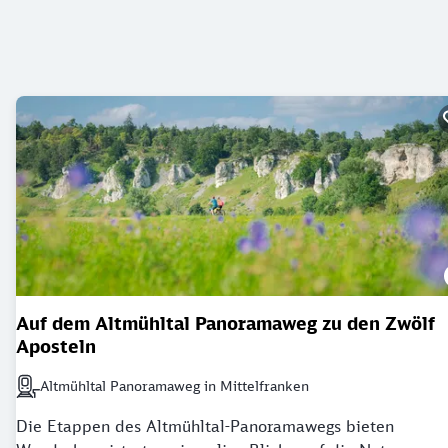
Auf dem Altmühltal Panoramaweg zu den Zwölf
Aposteln
Altmühltal Panoramaweg in Mittelfranken
Nächstgelegener Bahnhof: Altmühltal Panoramaweg in Mittelfrank
Die Etappen des Altmühltal-Panoramawegs bieten