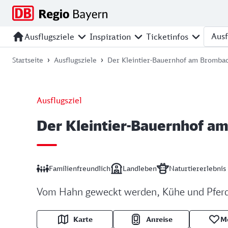
Zur
Zur
Zum
Zum
Hauptnavigation
Seitensuche
Hauptinhalt
Footer
springen
springen
springen
springen
Ausflugsziele
Inspiration
Ticketinfos
Ausfl
Startseite
Ausflugsziele
Der Kleintier-Bauernhof am Bromba
Ausflugsziel
Der Kleintier-Bauernhof a
Familienfreundlich
Landleben
Naturtiererlebnis
Vom Hahn geweckt werden, Kühe und Pferde
Karte
Anreise
M