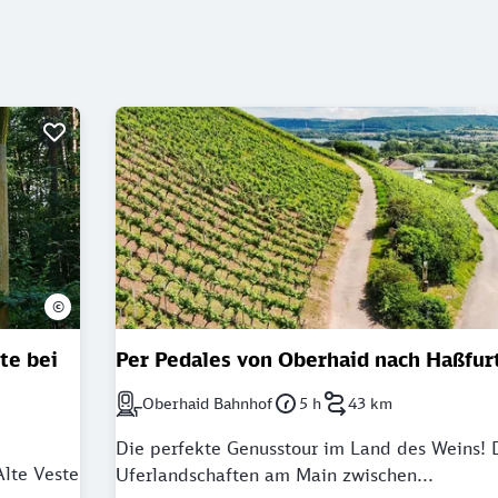
©
te bei
Per Pedales von Oberhaid nach Haßfur
Oberhaid Bahnhof
5 h
43 km
Nächstgelegener Bahnhof: Oberhaid Bahnhof
Dauer: 5 Stunden
Länge: 43 Kilometer
Die perfekte Genusstour im Land des Weins! D
Alte Veste
Uferlandschaften am Main zwischen...