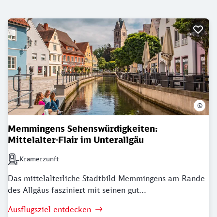
©
Memmingens Sehenswürdigkeiten:
Mittelalter-Flair im Unterallgäu
Kramerzunft
Nächstgelegener Bahnhof: Kramerzunft
Das mittelalterliche Stadtbild Memmingens am Rande
des Allgäus fasziniert mit seinen gut...
Ausflugsziel entdecken