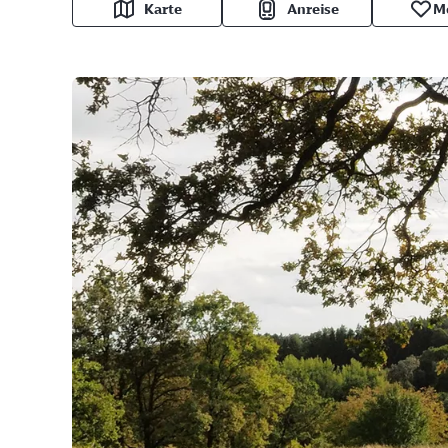
Karte
Anreise
M