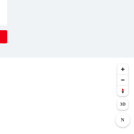
in Richtung
nd damit den
a 70 Meter
n Verzweigungen
Weltkriegen in
d der
fft der Weg
ung Pöllinger
Sizilianer
unterschiedliche
3D
N
ene Krone
chte, kann hier