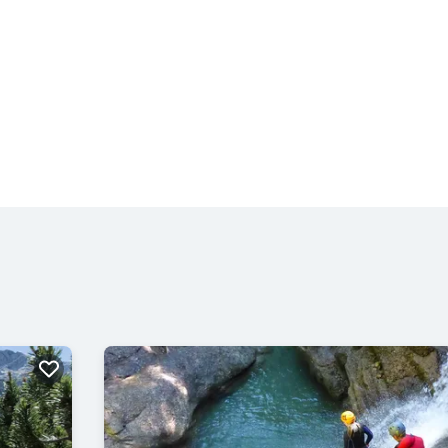
straße links auf
eden“ zu
anderung
mit hübschem
und das
 über die
e Ortschaft
hnhof Pölling
S-Bahn in
as das
 mit der Bahn!