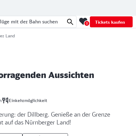
Tickets kaufen
0
üge mit der Bahn suchen
er Land
vorragenden Aussichten
n
Einkehrmöglichkeit
erung: der Dillberg. Genieße an der Grenze
ht auf das Nürnberger Land!