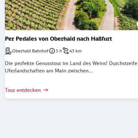
Per Pedales von Oberhaid nach Haßfurt
Oberhaid Bahnhof
5 h
43 km
Nächstgelegener Bahnhof: Oberhaid Bahnhof
Dauer: 5 Stunden
Länge: 43 Kilometer
Die perfekte Genusstour im Land des Weins! Durchstreife
Uferlandschaften am Main zwischen...
Tour entdecken