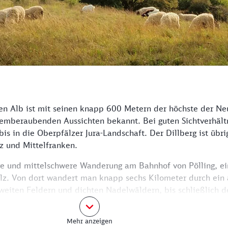
en Alb ist mit seinen knapp 600 Metern der höchste der N
emberaubenden Aussichten bekannt. Bei guten Sichtverhältn
bis in die Oberpfälzer Jura-Landschaft. Der Dillberg ist übr
z und Mittelfranken.
ge und mittelschwere Wanderung am Bahnhof von Pölling, ei
z. Von dort wandert man knapp sechs Kilometer durch ein a
weiten Feldern und dichten Nadelwäldern, bis schließlich de
der Hauptmast ist 231 Meter hoch – auftaucht. Der Sender 
chen Rundfunk betrieben.
Mehr anzeigen