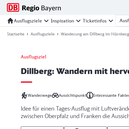
Zur
Zur
Zum
Zum
Hauptnavigation
Seitensuche
Hauptinhalt
Footer
springen
springen
springen
springen
Ausflugsziele
Inspiration
Ticketinfos
Ausfl
Startseite
Ausflugsziele
Wanderung am Dillberg im Nürnberg
Ausflugsziel
Dillberg: Wandern mit her
Wanderwege
Aussichtspunkt
Interessante Fakte
Idee für einen Tages-Ausflug mit Luftveränd
zwischen Oberpfalz und Franken die Aussic