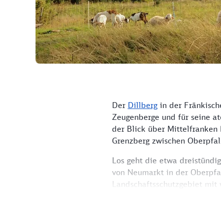
Der
Dillberg
in der Fränkisch
Zeugenberge und für seine at
der Blick über Mittelfranken 
Grenzberg zwischen Oberpfal
Los geht die etwa dreistündi
von Neumarkt in der Oberpfal
Landschaftsschutzgebiet mit 
seinen hohen Sendemasten – 
schon seit 1955 vom Bayeris