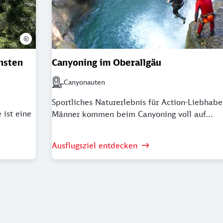
©
hsten
Canyoning im Oberallgäu
Canyonauten
Nächstgelegener Bahnhof: Canyonauten
Sportliches Naturerlebnis für Action-Liebhab
 ist eine
Männer kommen beim Canyoning voll auf...
Ausflugsziel entdecken