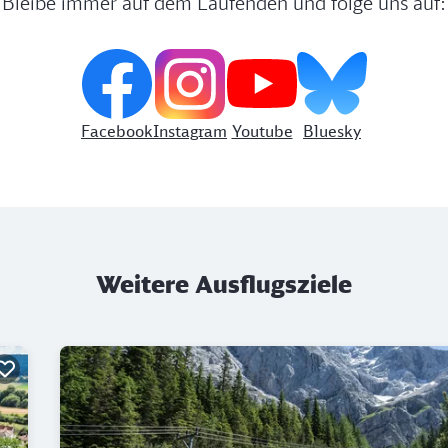
Bleibe immer auf dem Laufenden und folge uns auf:
eiter Richtung Ezelsdorfer Ortskern zu folgen, an der Haupt
ann nach circa 30 Minuten den Ort und Bahnhof „Oberferri
kann man mit der S-Bahn den Heimweg nach der Dillberg W
Facebook
Instagram
Youtube
Bluesky
nde
-Ezelsdorf empfiehlt sich das familiäre Gasthaus
Zur Linde
onen und fairen Preisen. Besonders beliebt: die Currywurst 
ischen Pause geht es wieder Richtung Heimweg: man erreicht
„Bahnstraße“, die durch Abbiegen nach rechts direkt in di
namigen Bahnhof „Oberferrieden“ führt. Anstatt am Startba
Weitere Ausflugsziele
 dieser Station. Von der Haltestelle aus kann man mit der 
arkt fahren.
e der Podcast Reihe "
Hin & Hören
" und entdecken Sie, w
 Dillberg noch zu bieten hat. Planen Sie Ihren Ausflug