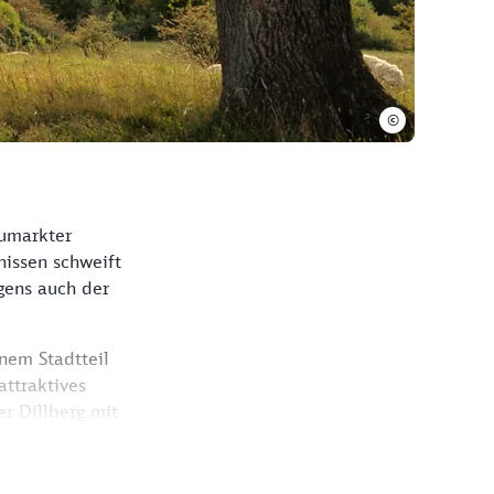
©
eumarkter
issen schweift
igens auch der
nem Stadtteil
ttraktives
r Dillberg mit
Dillberg wird