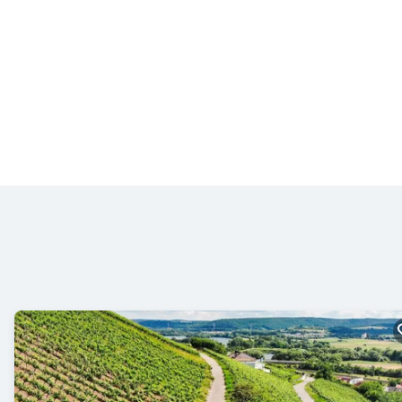
die Möglichkeit, der Straße w
die Bahnweg zu biegen und d
erreichen. Vom Bahnhof aus 
antreten.
Gasthaus Zur Li
Direkt im Ortskern Burgthann
Biergarten, reichlichen Porti
Schaschlik! Nach der kulinar
Hauptstraße die abzweigende 
Oberferrieden und den gleich
endet die Wanderung damit an
Richtung Nürnberg oder Neum
Hören Sie rein in diese Folg
Nürnberger Land rund um den