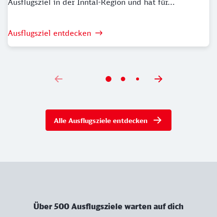
Ausflugsziel in der Inntal-Region und hat für...
Der Mythos des Alpsees
Ausflugsziel entdecken
Wusstest du, dass der Große Alpsee eine sagenhafte
Entstehungsgeschichte hat? Der Sage nach soll an der
Stelle des Großen Alpsees eine wohlhabende Stadt
existiert haben. Das üppige Angebot von Milch,
Butter und Käse ließ die Bewohner:innen
verschwenderisch werden. Als sie begannen ihre
Kellerstufen aus Käselaiben zu bauen, ließ die Strafe
Alle Ausflugsziele entdecken
Gottes nicht lange auf sich Warten - die Stadt samt
ihren angrenzenden Wiesen, versank wie die Insel
Atlantis in der Tiefe. Seit diesem Tag füllt der
Alpsee den Talboden. Heute werden am Bühler
Ostufer ab und an Ziegelplattenreste an Land
gespült. Für die Einheimischen sind sie eine
mahnende Erinnerung an den dramatischen
Über 500 Ausflugsziele warten auf dich
Ursprung.