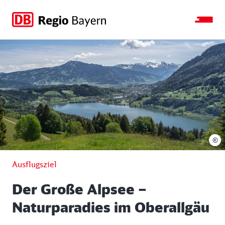
Zur
Zur
Zum
Zum
Hauptnavigation
Seitensuche
Hauptinhalt
Footer
springen
springen
springen
springen
©
Ausflugsziel
Der Große Alpsee –
Naturparadies im Oberallgäu