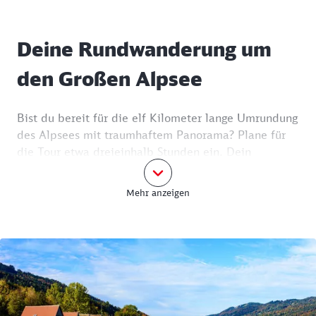
Deine Rundwanderung um
den Großen Alpsee
Bist du bereit für die elf Kilometer lange Umrundung
des Alpsees mit traumhaftem Panorama? Plane für
die Tour etwa dreieinhalb Stunden ein. Dein
Abenteuer startet am Bahnhof Immenstadt. Vom
Hauptausgang gehst du links auf die Bahnhofstraße
Mehr anzeigen
Richtung Kreisverkehr. Danach führt dich der Weg
geradeaus auf dem Fußgängerweg entlang der
Bundesstraße bis zur Abzweigung auf den Badeweg.
Nach etwa zwei Kilometern, vorbei an der
Konstanzer Ach und dem
Kleinen Alpsee
, erreichst
du den Fischerweg. Auf der gegenüberliegenden
Straßenseite erwartet dich das
Gasthaus zum Alpsee