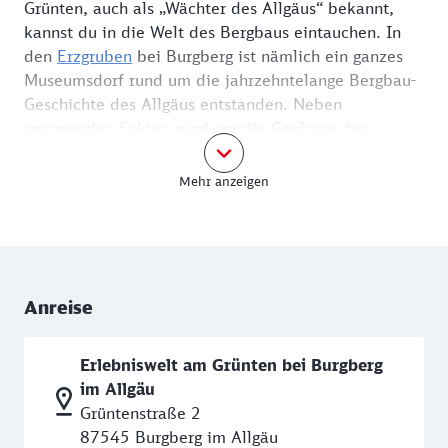
Grünten, auch als „Wächter des Allgäus“ bekannt,
kannst du in die Welt des Bergbaus eintauchen. In
den
Erzgruben
bei Burgberg ist nämlich ein ganzes
Museumsdorf rund um die jahrzehntelange Bergbau-
Geschichte des Allgäus entstanden. Neben
spannenden Fakten rund um die Geologie des
Grünten und des gesamten Allgäus, erlebst du
hautnah, wie die „Knappen“ zwischen dem 14. und
Mehr anzeigen
dem 19. Jahrhundert „unter Tage“ gearbeitet haben.
Du kommst zur Erlebniswelt zum Beispiel ganz
bequem mit dem Erzgrubenbähnle, die von
unterschiedlichen Haltestellen in Burgberg direkt
zum Museum fährt. Um nach Burgberg zu kommen,
Anreise
fährst du mit der Bahn bis nach Sonthofen – nach
zwei Kilometern Fußweg erreichst du die
Erlebniswelt am Grünten bei Burgberg
Haltestellen des Erzgrubenbähnles.
im Allgäu
Erlebe Bergbau-Geschichte in drei
Grüntenstraße 2
unterschiedlichen Hütten
87545 Burgberg im Allgäu