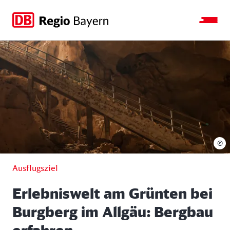
Zur
Zur
Zum
Zum
Hauptnavigation
Seitensuche
Hauptinhalt
Footer
springen
springen
springen
springen
©
Ausflugsziel
Erlebniswelt am Grünten bei
Burgberg im Allgäu: Bergbau
erfahren