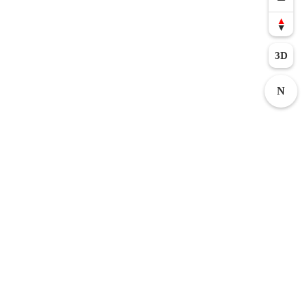
von Joana, die mit DB Regio Bayern und dem
Inspirator auf Entdeckungstour geht – schau dir im
Video
an, wie sie das faszinierende Museumsdorf am
Grünten erkundet.
3D
N