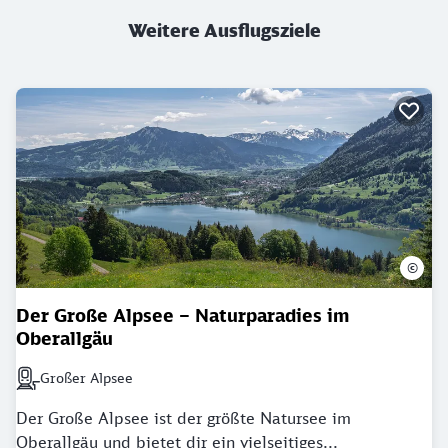
Weitere Ausflugsziele
©
Der Große Alpsee – Naturparadies im
Oberallgäu
Großer Alpsee
Nächstgelegener Bahnhof: Großer Alpsee
Der Große Alpsee ist der größte Natursee im
Oberallgäu und bietet dir ein vielseitiges...