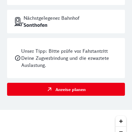
Im Museumsdorf selbst kannst du unterschiedliche
Themen-Hütten, die jeweils einen anderen Fokus auf
Nächstgelegener Bahnhof
den Bergbau werfen, entdecken. In der Geologie-
Sonthofen
Hütte werden unter anderem Fossilien für Jung
&amp; Alt gezeigt, darunter Haifischzähne und
Seesterne, die hoch oben auf dem Grünten gefunden
wurden. In der Bergbau-Hütte ist ein echter
Unser Tipp: Bitte prüfe vor Fahrtantritt
Stollennachbau zu finden und in der Schmiede-Hütte
Deine Zugverbindung und die erwartete
ist eine historische Schmiede zu bestaunen, mit der
Auslastung.
früher vieles für die tägliche Arbeit hergestellt
wurde: von der Heugabel bis zu kleinen Nägeln. In
einer Schauschmiede wird übrigens an Aktionstagen
Anreise planen
hin und wieder wie in der damaligen Zeit
geschmiedet. Ein spannender und authentischer
Ausflug in die Vergangenheit für große und kleine
Entdecker.
Erlebe den „Wächter des Allgäus“ durch die Augen