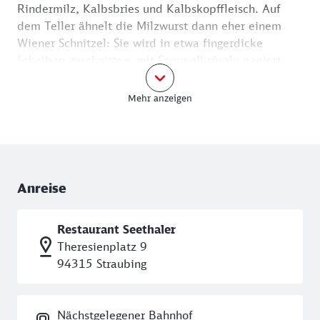
Rindermilz, Kalbsbries und Kalbskopffleisch. Auf
dem Teller ähnelt die Milzwurst dann eher einem
Wiener Schnitzel: Sie wird in etwa fingerdicke
Scheiben geschnitten, mit Semmelbröseln paniert
und gebraten. Zusammen mit einem Salat gibt es die
Milzwurst im traditionellen
Restaurant Seethaler
.
Mehr anzeigen
Wenn du nun schon extra nach Straubing gekommen
bist, solltest du nach der Stärkung eine kleine
Stadtbesichtigung unternehmen. Schließlich liegt das
Restaurant bereits in der Altstadt. Sie wurde 1218
als „Neustadt“ westlich des alten Siedlungszentrums
Anreise
vom Wittelsbacher Herzog Ludwig der Kelkheimer
gegründet und zum Zentrum Wittelsbacher
Restaurant Seethaler
Herrschaft. Rund um den belebten Stadtplatz zeugen
Theresienplatz 9
die prächtigen Patrizierhäuser bis heute vom
94315 Straubing
Wohlstand der Kaufleute. Die beiden Teile des
Platzes wurden 1812 nach einem Besuch des
späteren Königspaares in Ludwigsplatz und
Nächstgelegener Bahnhof
Theresienplatz umbenannt. Noch Zeit für einen