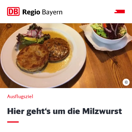
Zur
Zur
Zum
Zum
Hauptnavigation
Seitensuche
Hauptinhalt
Footer
springen
springen
springen
springen
©
Ausflugsziel
Hier geht‘s um die Milzwurst