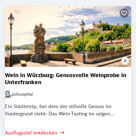
©
Wein in Würzburg: Genussvolle Weinprobe in
Unterfranken
Juliusspital
Nächstgelegener Bahnhof: Juliusspital
Ein Städtetrip, bei dem der stilvolle Genuss im
Vordergrund steht: Das Wein-Tasting im urigen...
Ausflugsziel entdecken