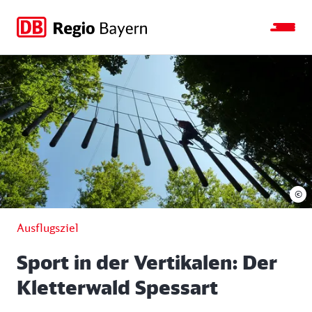
Zur
Zur
Zum
Zum
Hauptnavigation
Seitensuche
Hauptinhalt
Footer
springen
springen
springen
springen
©
Ausflugsziel
Sport in der Vertikalen: Der
Kletterwald Spessart