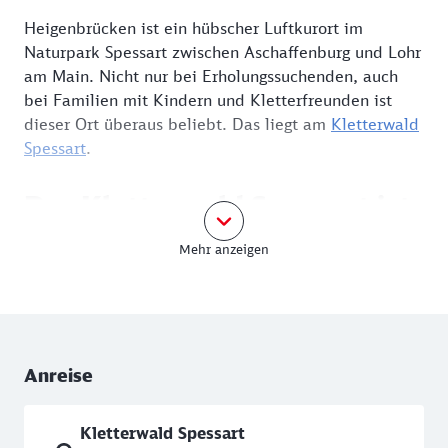
Heigenbrücken ist ein hübscher Luftkurort im
Naturpark Spessart zwischen Aschaffenburg und Lohr
am Main. Nicht nur bei Erholungssuchenden, auch
bei Familien mit Kindern und Kletterfreunden ist
dieser Ort überaus beliebt. Das liegt am
Kletterwald
Spessart
.
Der Kletterwald Spessart ist
eine beliebte Destination für
Mehr anzeigen
die ganze Familie
Der Hochseilgarten verfügt über neun Parcours, da
ist für jede Altersklasse das Richtige dabei. So ist
Anreise
der Kinderparcours „Kleiner Wolf“ nur anderthalb
Meter über dem Boden. Selbst Dreijährige können
Kletterwald Spessart
hier schon in Begleitung eines Erwachsenen zwölf