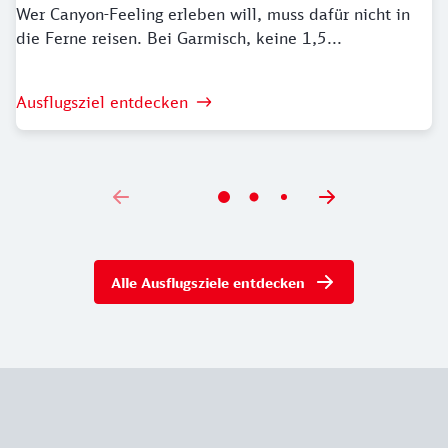
Wer Canyon-Feeling erleben will, muss dafür nicht in
Ab Bahnhof Heigenbrücken sind es 21 Minuten zu
die Ferne reisen. Bei Garmisch, keine 1,5...
Fuß bis zum Kletterwald Spessart. Laufe über die
Hüttenwiesen nach Südosten und biege am Kurpark
rechts ab. Folge dem Weg, bis Du dein Ziel erreicht
Ausflugsziel entdecken
hast.
Alle Ausflugsziele entdecken