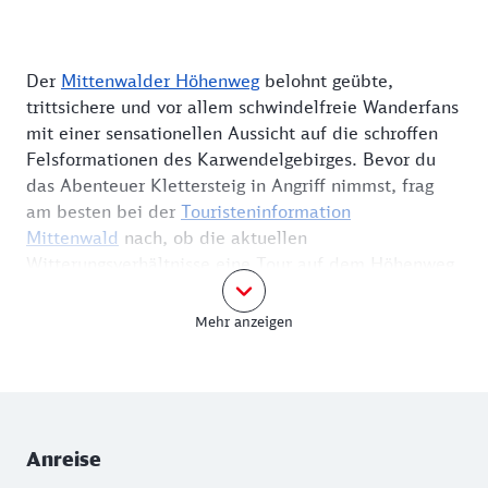
Der
Mittenwalder Höhenweg
belohnt geübte,
trittsichere und vor allem schwindelfreie Wanderfans
mit einer sensationellen Aussicht auf die schroffen
Felsformationen des Karwendelgebirges. Bevor du
das Abenteuer Klettersteig in Angriff nimmst, frag
am besten bei der
Touristeninformation
Mittenwald
nach, ob die aktuellen
Witterungsverhältnisse eine Tour auf dem Höhenweg
zulassen.
Mehr anzeigen
Ganz wichtig: Falls du keine eigene Ausrüstung
besitzt, reserviere dir ein Klettersteigset. Stefan
Adam und sein Team von der
Bergschule Alpenwelt
Karwendel
sind nur zehn Gehminuten vom Bahnhof
entfernt und helfen dir gerne weiter. Mit dem
Regio-
Anreise
Ticket Werdenfels/ + Innsbruck
reist du mit deinen