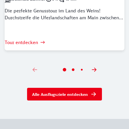
Nächstgelegener Bahnhof: Oberhaid Bahnhof
Dauer: 5 Stunden
Länge: 43 Kilometer
Die perfekte Genusstour im Land des Weins!
Durchstreife die Uferlandschaften am Main zwischen...
Tour entdecken
Alle Ausflugsziele entdecken