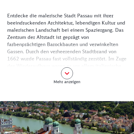
Entdecke die malerische Stadt Passau mit ihrer
beeindruckenden Architektur, lebendigen Kultur und
malerischen Landschaft bei einem Spaziergang. Das
Zentrum der Altstadt ist geprägt von
farbenprächtigen Barockbauten und verwinkelten
Gassen. Durch den verheerenden Stadtbrand von
1662 wurde Passau fast vollständig zerstört. Im Zuge
des Wiederaufbaus waren es vor allem italienische
Künstler, die die Stadt erneuerten. So erhielt Passau
sein heutiges südländisches und barockes Aussehen.
Mehr anzeigen
Mit zahlreichen Flüssen und Booten und den engen,
barocken Gassen erinnert Passau an eine kleinere
Version Venedigs und erhielt daher auch den
Beinamen das "Venedig Bayerns".
Passaus Altstadt wartet auf