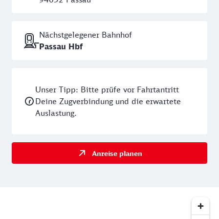
Passau: Die weltgrößte
Domorgel
Nächstgelegener Bahnhof
Passau Hbf
Wenn du in Passau spazieren gehst, führt kein Weg
vorbei am Dom. Der
Passauer Dom
prägt seit
Jahrhunderten das Stadtbild von Passau. Das
Unser Tipp: Bitte prüfe vor Fahrtantritt
majestätische Gotteshaus wurde bereits im Jahr 730
Deine Zugverbindung und die erwartete
erstmals urkundlich als Bischofskirche erwähnt und
Auslastung.
ist bis heute Bischofssitz und Hauptkirche des
Bistums Passau. Da die Kathedrale beim
verheerenden Stadtbrand 1662 fast völlig zerstört
Anreise planen
wurde, erhielt sie ihre heutige Form durch den
Wiederaufbau im barocken Stil. Die Kirche
beeindruckt durch ihre imposante Größe und ihre
einzigartige Architektur, die Elemente aus Barock,
Renaissance und Gotik vereint. Die Kathedrale mit
dem größ­ten baro­cken Innen­raum nörd­lich der Alpen