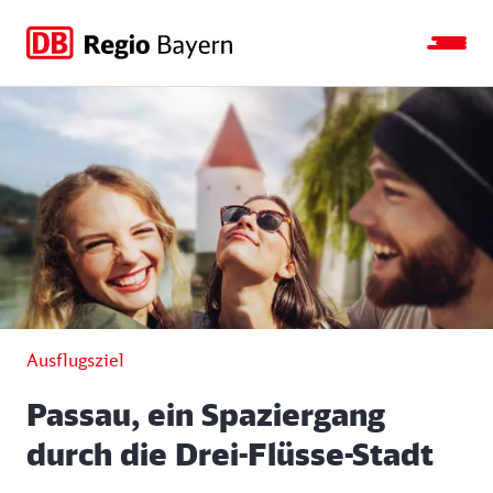
Zur
Zur
Zum
Zum
Hauptnavigation
Seitensuche
Hauptinhalt
Footer
springen
springen
springen
springen
Ausflugsziel
Passau, ein Spaziergang
durch die Drei-Flüsse-Stadt