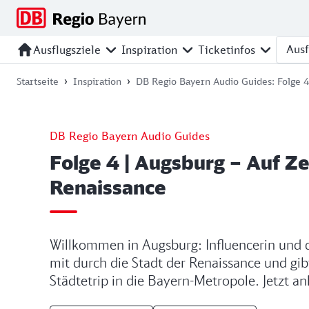
Zur
Zur
Zum
Zum
Hauptnavigation
Seitensuche
Hauptinhalt
Footer
springen
springen
springen
springen
Ausflugsziele
Inspiration
Ticketinfos
Ausfl
Startseite
Inspiration
DB Regio Bayern Audio Guides: Folge 4 
DB Regio Bayern Audio Guides
Folge 4 | Augsburg – Auf Ze
Renaissance
Willkommen in Augsburg: Influencerin und 
mit durch die Stadt der Renaissance und gibt
Städtetrip in die Bayern-Metropole. Jetzt a