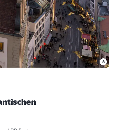
©
antischen