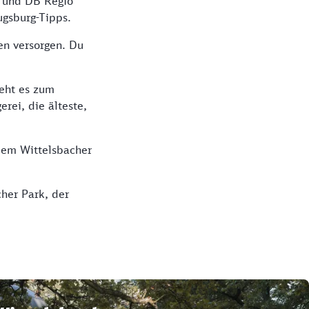
n und DB Regio
ugsburg-Tipps.
nen versorgen. Du
eht es zum
rei, die älteste,
 dem Wittelsbacher
her Park, der