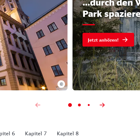
...durch den 
Park spaziere
Jetzt anhören!
©
pitel 6
Kapitel 7
Kapitel 8