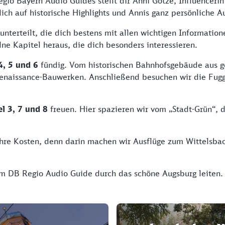
gio Bayern Audio Guides stellt dir Anni Götze, Influenceri
ich auf historische Highlights und Annis ganz persönliche A
 unterteilt, die dich bestens mit allen wichtigen Informatio
ne Kapitel heraus, die dich besonders interessieren.
4, 5 und 6
fündig. Vom historischen Bahnhofsgebäude aus g
enaissance-Bauwerken. Anschließend besuchen wir die Fugge
el 3, 7 und 8
freuen. Hier spazieren wir vom „Stadt-Grün“,
hre Kosten, denn darin machen wir Ausflüge zum Wittelsbac
dem DB Regio Audio Guide durch das schöne Augsburg leiten.