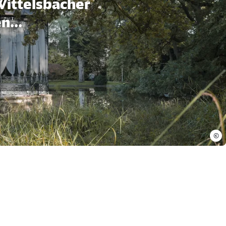
Wittelsbacher
n...
©