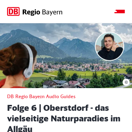
Zur
Zur
Zum
Zum
Hauptnavigation
Seitensuche
Hauptinhalt
Footer
springen
springen
springen
springen
©
DB Regio Bayern Audio Guides
Folge 6 | Oberstdorf - das
vielseitige Naturparadies im
Allgäu