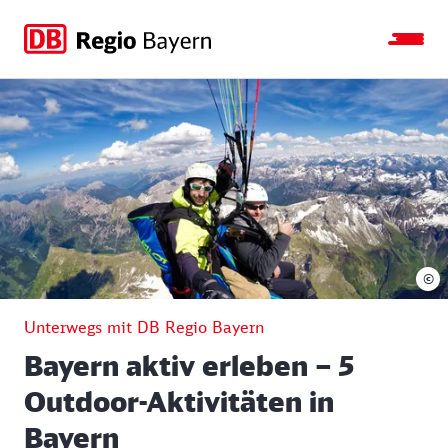
Zur
Zur
Zum
Zum
Hauptnavigation
Seitensuche
Hauptinhalt
Footer
springen
springen
springen
springen
©
Unterwegs mit DB Regio Bayern
Bayern aktiv erleben – 5
Outdoor-Aktivitäten in
Bayern