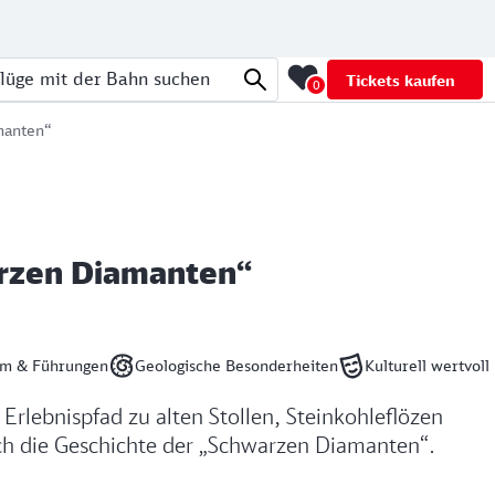
Tickets kaufen
0
üge mit der Bahn suchen
manten“
arzen Diamanten“
m & Führungen
Geologische Besonderheiten
Kulturell wertvoll
rlebnispfad zu alten Stollen, Steinkohleflözen
h die Geschichte der „Schwarzen Diamanten“.