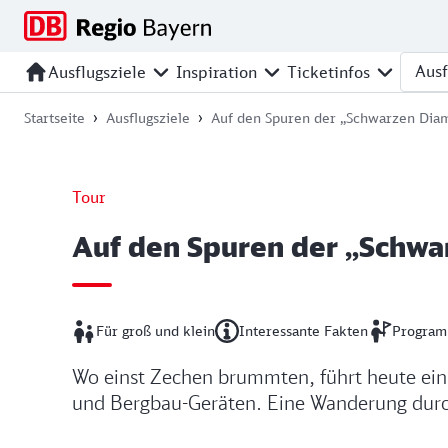
Zur
Zur
Zum
Zum
Hauptnavigation
Seitensuche
Hauptinhalt
Footer
springen
springen
springen
springen
Ausflugsziele
Inspiration
Ticketinfos
Ausfl
Startseite
Ausflugsziele
Auf den Spuren der „Schwarzen Dia
Tour
Auf den Spuren der „Schw
Für groß und klein
Interessante Fakten
Program
Wo einst Zechen brummten, führt heute ein E
und Bergbau-Geräten. Eine Wanderung durc