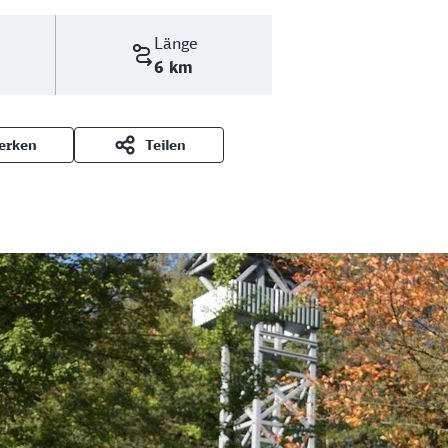
Länge
6 km
erken
Teilen