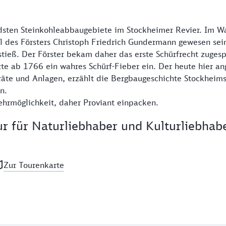
dsten Steinkohleabbaugebiete im Stockheimer Revier. Im W
l des Försters Christoph Friedrich Gundermann gewesen sein
 stieß. Der Förster bekam daher das erste Schürfrecht zuge
te ab 1766 ein wahres Schürf-Fieber ein. Der heute hier an
te und Anlagen, erzählt die Bergbaugeschichte Stockheims
n.
ehrmöglichkeit, daher Proviant einpacken.
r für Naturliebhaber und Kulturliebhab
Zur Tourenkarte