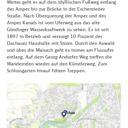
hier an. Ludwig Dill, Adolf Hölzel und Arthur
Weiter geht es auf dem idyllischen Fußweg entlang
Langhammer gründeten die „Neue Dachauer Schule“.
der Amper bis zur Brücke in der Eschenrieder
Dachau wurde zu einem auch überregional
Straße. Nach Überquerung der Amper und des
bekannten Zentrum der Landschaftsmalerei.
Amper Kanals ist vom Uferweg aus das alte
Gündinger Wasserkraftwerk zu sehen. Es ist seit
Rundweg
1897 in Betrieb und versorgt 10 Prozent der
Start und Ziel Rathausterrasse Dachau
Dachauer Haushalte mit Strom. Durch den Auwald
und über die Maisach geht es immer am Flussufer
entlang. Auf dem Georg-Andorfer-Weg treffen die
Wandernden wieder auf den Künstlerweg. Zum
Schlossgarten hinauf führen Treppen.