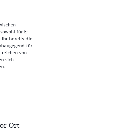
wischen
sowohl für E-
 Ihr bereits die
nbaugegend für
 reichen von
en sich
en.
or Ort