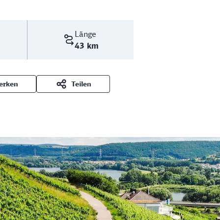
Länge
43 km
erken
Teilen