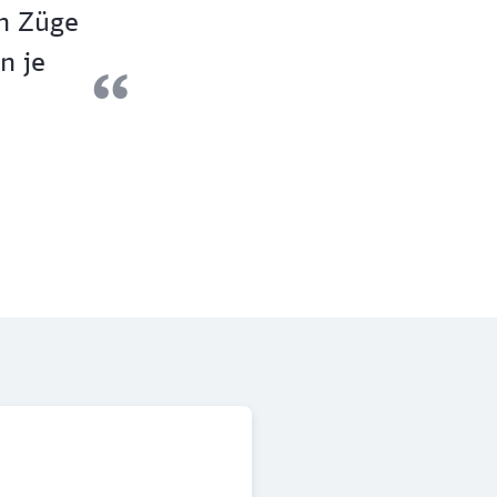
en Züge
n je