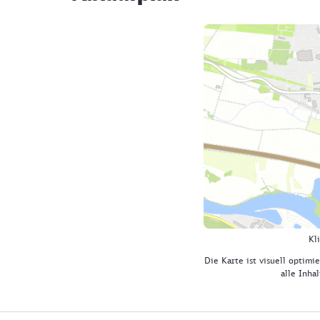
Kl
Die Karte ist visuell optimie
alle Inha