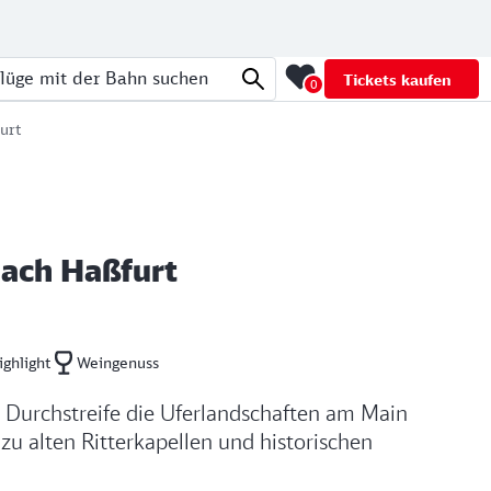
Tickets kaufen
0
üge mit der Bahn suchen
urt
nach Haßfurt
ighlight
Weingenuss
 Durchstreife die Uferlandschaften am Main
u alten Ritterkapellen und historischen