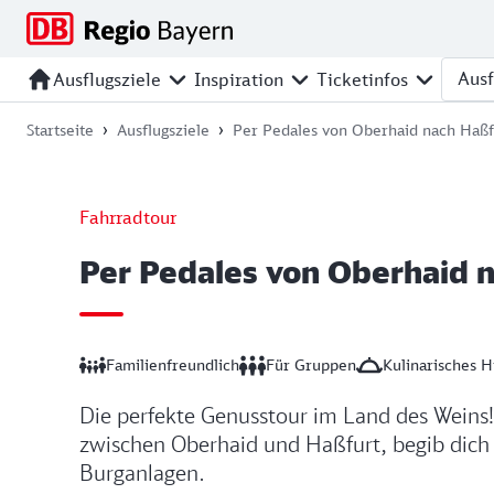
Zur
Zur
Zum
Zum
Hauptnavigation
Seitensuche
Hauptinhalt
Footer
springen
springen
springen
springen
Ausflugsziele
Inspiration
Ticketinfos
Ausfl
Startseite
Ausflugsziele
Per Pedales von Oberhaid nach Haßf
Fahrradtour
Per Pedales von Oberhaid 
Familienfreundlich
Für Gruppen
Kulinarisches H
Die perfekte Genusstour im Land des Weins!
zwischen Oberhaid und Haßfurt, begib dich z
Burganlagen.