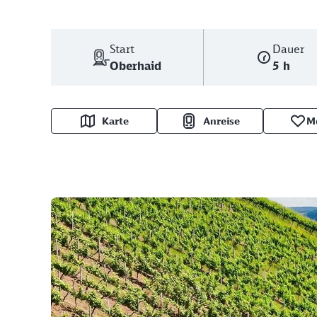
Start
Dauer
Oberhaid
5 h
Karte
Anreise
M