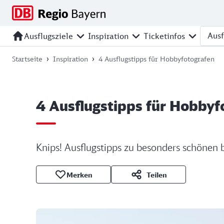
Zur
Zur
Zum
Zum
Hauptnavigation
Seitensuche
Hauptinhalt
Footer
springen
springen
springen
springen
Ausflugsziele
Inspiration
Ticketinfos
Ausfl
Startseite
Inspiration
4 Ausflugstipps für Hobbyfotografen
4 Ausflugstipps für Hobbyf
Knips! Ausflugstipps zu besonders schönen 
Merken
Teilen