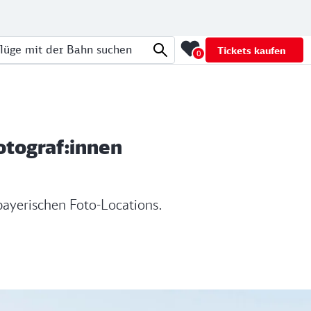
Tickets kaufen
0
üge mit der Bahn suchen
otograf:innen
bayerischen Foto-Locations.