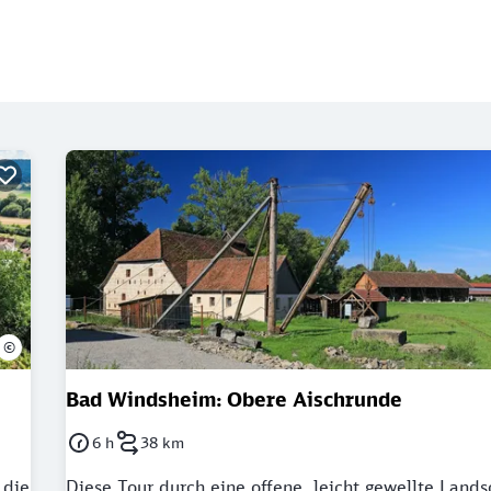
©
Bad Windsheim: Obere Aischrunde
6 h
38 km
Dauer: 6 Stunden
Länge: 38 Kilometer
 die
Diese Tour durch eine offene, leicht gewellte Lands