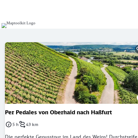
Per Pedales von Oberhaid nach Haßfurt
5 h
43 km
Dauer: 5 Stunden
Länge: 43 Kilometer
Die perfekte Genusstour im Land des Weins! Durchstreife