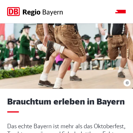
Zur
Zur
Zum
Zum
Hauptnavigation
Seitensuche
Hauptinhalt
Footer
springen
springen
springen
springen
©
Brauchtum erleben in Bayern
Das echte Bayern ist mehr als das Oktoberfest,