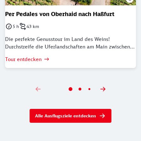
Per Pedales von Oberhaid nach Haßfurt
5 h
43 km
Dauer: 5 Stunden
Länge: 43 Kilometer
Die perfekte Genusstour im Land des Weins!
Durchstreife die Uferlandschaften am Main zwischen...
Tour entdecken
Alle Ausflugsziele entdecken