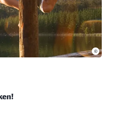
©
ken!