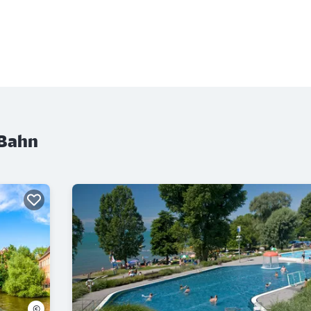
 Bahn
©